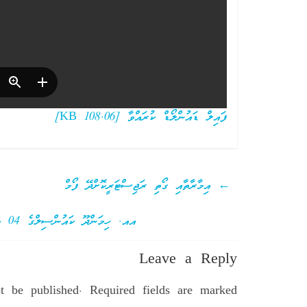
ފައިލް ޑައުންލޯޑް ކުރައްވާ [108.06 KB]
←
އިމާރާތާއި ގޯތި ރަޖިސްޓަރީކޮށްދޭ ފޯމް
އއ. ހިމަންދޫ ކައުންސިލްގެ 04 ވަނަ ދައުރުގެ 2021 ވަނަ އަހަރުގެ 27 ވަނަ ޢާއްމު ޖަލްސާގެ އެޖެންޑާ
Leave a Reply
t be published.
Required fields are marked