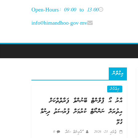
Open-Hours: 09:00 to 13:00
info@himandhoo.gov.mv
އިޢުލާން
އިޢުލާން
އާރު އޯ ޕްލާންޓް ބޭނުންވާ ފަރާތްތްކަށް
އިތުރަށް ނަންނޯޓް ކުރުމަށް ފުރުސަތު ދިނުމާ
ގުޅޭ
ޖުލައި 23, 2026
ާއާމިނަތު ސަރާ
0