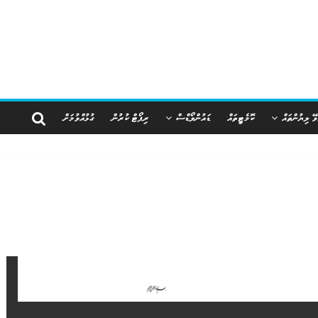
ވޭ ލިޔުންތައް
ކޮމެޓީތައް
ޑައުންލޯޑްސް
ރިޕޯޓް ކުރުން
ގުޅުއްވުމަށް