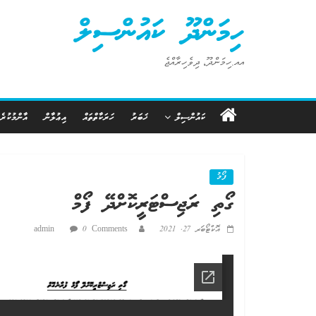
Ski
ހިމަންދޫ ކައުންސިލް
t
conten
އއ.ހިމަންދޫ، ދިވެހިރާއްޖެ
ކައުންސިލް
ޚަބަރު
ހަރަކާތްތައް
އިޢުލާން
އާންމުކުރެ
ފޯމު
ގޯތި ރަޖިސްޓަރީކޮށްދޭ ފޯމް
އޮކްޓޯބަރ 27, 2021
0 Comments
admin