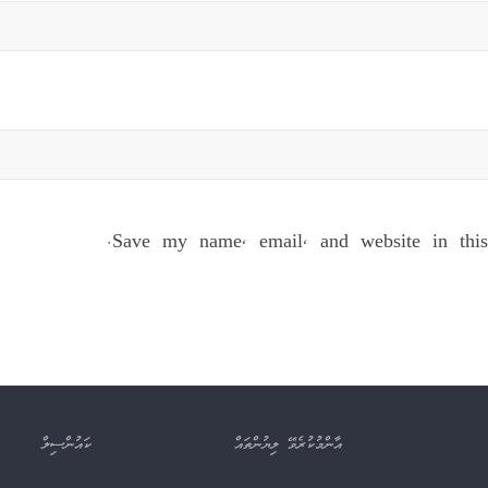
Save my name, email, and website in this
އާންމުކުރެވޭ ލިޔުންތައް
ކައުންސިލް