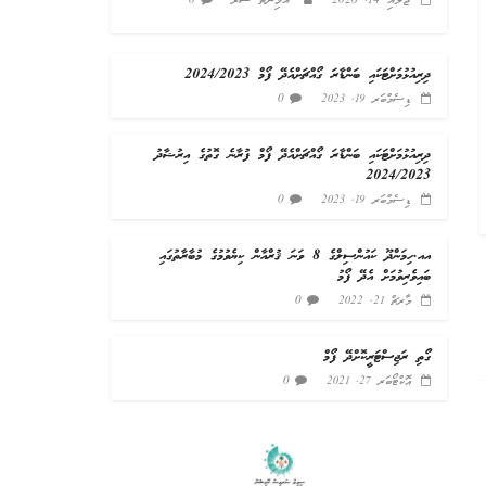
ޖުލައި 14, 2026
ާއާމިނަތު ސަރާ
0
ދިރިއުޅުމަށްޓަކައި ބަންޑާރަ ގޯއްޗަށްއެދޭ ފޯމް 2024/2023
0
ޑިސެމްބަރ 19, 2023
ދިރިއުޅުމަށްޓަކައި ބަންޑާރަ ގޯއްޗަށްއެދޭ ފޯމް ފުރާނެ ގޮތުގެ އިރުޝާދު
2024/2023
0
ޑިސެމްބަރ 19, 2023
އއ.ހިމަންދޫ ކައުންސިލްގެ 8 ވަނަ ޤުރްއާން ކިޔެވުމުގެ މުބާރާތުގައި
ބައިވެރިވުމަށް އެދޭ ފޯމު
0
މާރޗް 21, 2022
ގޯތި ރަޖިސްޓަރީކޮށްދޭ ފޯމް
0
އޮކްޓޯބަރ 27, 2021