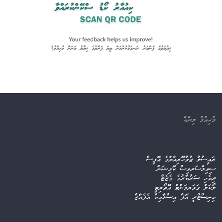
މުޙިއްމު ލިންކް
ރައީސުލް ޖުމްހޫރިއްޔާގެ އޮފީސް
ސިވިލްސަރވިސް ކޮމިޝަން
ދިވެހި ސަރުކާރުގެ ގެޒެޓް
ލޯކަލް ގަވަރމަންޓް އޮތޯރިޓީ
މިނިސްޓްރީ އޮފް އިސްލާމިކް އެފެއާޒް