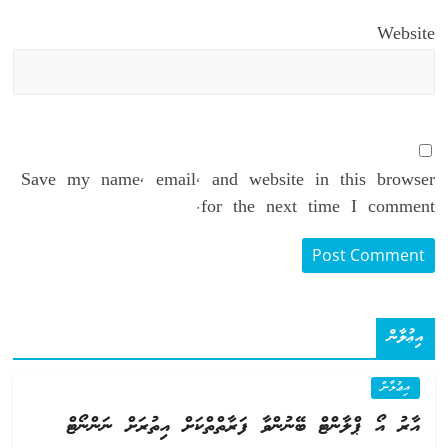
Website
Save my name, email, and website in this browser
for the next time I comment.
އިޢުލާން
އިޢުލާން
އާރު އޯ ޕްލާންޓް ބޭނުންވާ ފަރާތްތްކަށް އިތުރަށް ނަންނޯޓް