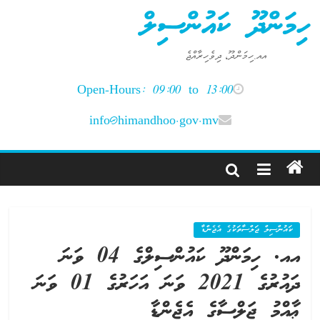
Ski
ހިމަންދޫ ކައުންސިލް
t
conten
އއ.ހިމަންދޫ، ދިވެހިރާއްޖެ
Open-Hours: 09:00 to 13:00
info@himandhoo.gov.mv
ކައުންސިލް ޖަލްސާތަކުގެ އެޖެންޑާ
އއ. ހިމަންދޫ ކައުންސިލްގެ 04 ވަނަ
ދައުރުގެ 2021 ވަނަ އަހަރުގެ 01 ވަނަ
ޢާއްމު ޖަލްސާގެ އެޖެންޑާ