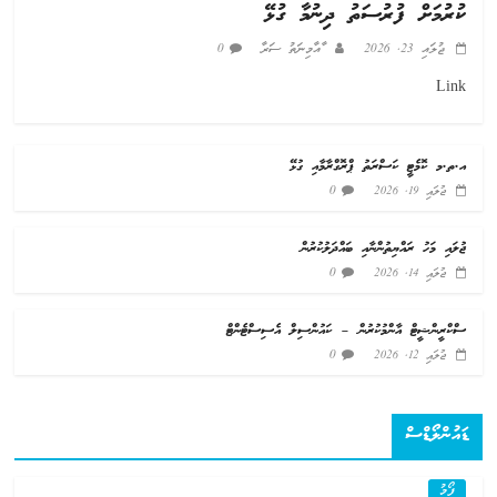
ކުރުމަށް ފުރުސަތު ދިނުމާ ގުޅޭ
ޖުލައި 23, 2026
ާއާމިނަތު ސަރާ
0
Link
އ.ތ.މ ކޮމެޓީ ކަސްރަތު ޕްރޮގްރާމާއި ގުޅޭ
0
ޖުލައި 19, 2026
ޖުލައި މަހު ރައްޔިތުންނާއި ބައްދަލުކުރުން
0
ޖުލައި 14, 2026
ސްކްރީންޝީޓް އާންމުކުރުން – ކައުންސިލް އެސިސްޓެންޓް
0
ޖުލައި 12, 2026
ޑައުންލޯޑްސް
ފޯމު