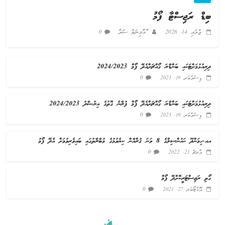
ބިޑް ރަޖިސްޓާ ފޯމު
ޖުލައި 14, 2026
ާއާމިނަތު ސަރާ
0
ދިރިއުޅުމަށްޓަކައި ބަންޑާރަ ގޯއްޗަށްއެދޭ ފޯމް 2024/2023
0
ޑިސެމްބަރ 19, 2023
ދިރިއުޅުމަށްޓަކައި ބަންޑާރަ ގޯއްޗަށްއެދޭ ފޯމް ފުރާނެ ގޮތުގެ އިރުޝާދު 2024/2023
0
ޑިސެމްބަރ 19, 2023
އއ.ހިމަންދޫ ކައުންސިލްގެ 8 ވަނަ ޤުރްއާން ކިޔެވުމުގެ މުބާރާތުގައި ބައިވެރިވުމަށް އެދޭ ފޯމު
0
މާރޗް 21, 2022
ގޯތި ރަޖިސްޓަރީކޮށްދޭ ފޯމް
0
އޮކްޓޯބަރ 27, 2021