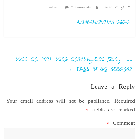
މެއި 17, 2021
0 Comments
admin
ނަންބަރު:A/346/04/2021/01
އއ. ހިމަންދޫ ކައުންސިލްގެ04ވަނަ ދައުރުގެ 2021 ވަނަ އަހަރުގެ
02ވަނަޢާއްމު ޖަލްސާގެ އެޖެންޑާ
→
Leave a Reply
Your email address will not be published.
Required
*
fields are marked
*
Comment