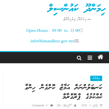
Ski
ހިމަންދޫ ކައުންސިލް
t
conten
އއ.ހިމަންދޫ، ދިވެހިރާއްޖެ
Open-Hours: 09:00 to 13:00
info@himandhoo.gov.mv
އިޢުލާން
ކަނބަލުންނަށް އަމާޒު ކޮށްގެން ހިންގާ
ކެއްކުމުގެ ޕްރޮގްރާމް
ޖުލައި 2, 2026
ާއާމިނަތު ސަރާ
0 Comments