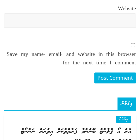
Website
Save my name, email, and website in this browser
for the next time I comment.
އިޢުލާން
އިޢުލާން
އާރު އޯ ޕްލާންޓް ބޭނުންވާ ފަރާތްތްކަށް އިތުރަށް ނަންނޯޓް