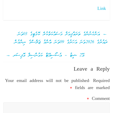
Link
←
އަންހެނުންގެ ތަރައްޤީއަށް މަސައްކަތްކުރާ ކޮމެޓީގެ 03ވަނަ
ދައުރުގެ 2026ވަނަ އަހަރުގެ 09ވަނަ ޢާންމު ޖަލްސާގެ ނިންމުން
އޭ2 ޝީޓު – އެސޯސިއޭޓް ކައުންސިލް އޮފިސަރ
→
Leave a Reply
Your email address will not be published.
Required
*
fields are marked
*
Comment