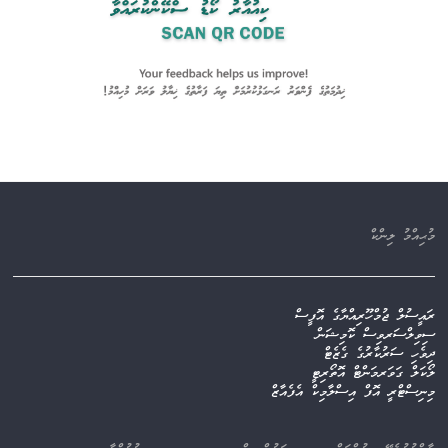
މުޙިއްމު ލިންކް
ރައީސުލް ޖުމްހޫރިއްޔާގެ އޮފީސް
ސިވިލްސަރވިސް ކޮމިޝަން
ދިވެހި ސަރުކާރުގެ ގެޒެޓް
ލޯކަލް ގަވަރމަންޓް އޮތޯރިޓީ
މިނިސްޓްރީ އޮފް އިސްލާމިކް އެފެއާޒް