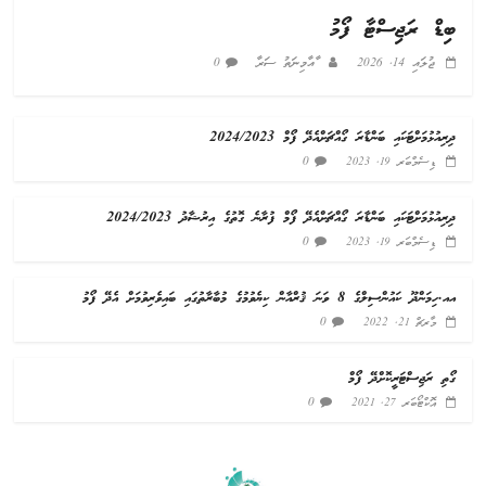
ބިޑް ރަޖިސްޓާ ފޯމު
ޖުލައި 14, 2026
ާއާމިނަތު ސަރާ
0
ދިރިއުޅުމަށްޓަކައި ބަންޑާރަ ގޯއްޗަށްއެދޭ ފޯމް 2024/2023
0
ޑިސެމްބަރ 19, 2023
ދިރިއުޅުމަށްޓަކައި ބަންޑާރަ ގޯއްޗަށްއެދޭ ފޯމް ފުރާނެ ގޮތުގެ އިރުޝާދު 2024/2023
0
ޑިސެމްބަރ 19, 2023
އއ.ހިމަންދޫ ކައުންސިލްގެ 8 ވަނަ ޤުރްއާން ކިޔެވުމުގެ މުބާރާތުގައި ބައިވެރިވުމަށް އެދޭ ފޯމު
0
މާރޗް 21, 2022
ގޯތި ރަޖިސްޓަރީކޮށްދޭ ފޯމް
0
އޮކްޓޯބަރ 27, 2021