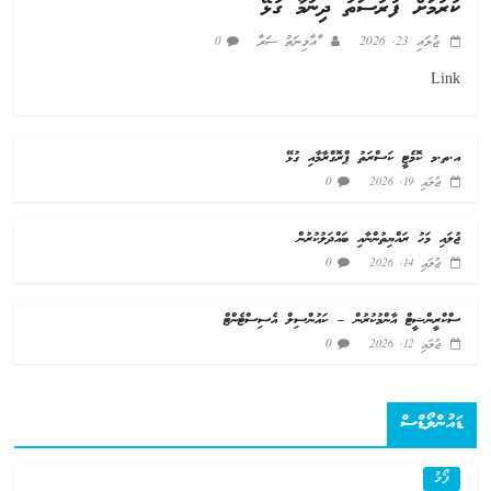
ކުރުމަށް ފުރުސަތު ދިނުމާ ގުޅޭ
ޖުލައި 23, 2026
ާއާމިނަތު ސަރާ
0
Link
އ.ތ.މ ކޮމެޓީ ކަސްރަތު ޕްރޮގްރާމާއި ގުޅޭ
0
ޖުލައި 19, 2026
ޖުލައި މަހު ރައްޔިތުންނާއި ބައްދަލުކުރުން
0
ޖުލައި 14, 2026
ސްކްރީންޝީޓް އާންމުކުރުން – ކައުންސިލް އެސިސްޓެންޓް
0
ޖުލައި 12, 2026
ޑައުންލޯޑްސް
ފޯމު