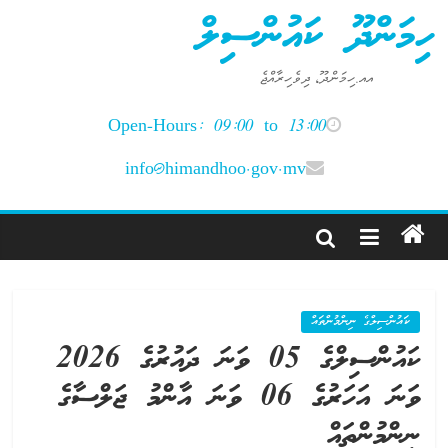
Ski
ހިމަންދޫ ކައުންސިލް
t
conten
އއ.ހިމަންދޫ، ދިވެހިރާއްޖެ
Open-Hours: 09:00 to 13:00
info@himandhoo.gov.mv
ކައުންސިލްގެ ނިންމުންތައް
ކައުންސިލްގެ 05 ވަނަ ދައުރުގެ 2026
ވަނަ އަހަރުގެ 06 ވަނަ އާންމު ޖަލްސާގެ
ނިންމުންތައް