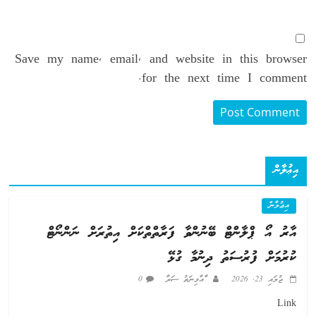
Save my name, email, and website in this browser
for the next time I comment.
އިޢުލާން
އިޢުލާން
އާރު އޯ ޕްލާންޓް ބޭނުންވާ ފަރާތްތްކަށް އިތުރަށް ނަންނޯޓް
ކުރުމަށް ފުރުސަތު ދިނުމާ ގުޅޭ
ޖުލައި 23, 2026
ާއާމިނަތު ސަރާ
0
Link