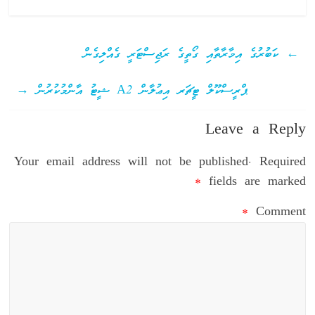
←
ކަބުރުގެ އިމާރާތާއި ގޯތީގެ ރަޖިސްޓަރީ ގެއްލިގެން
ޕްރީސްކޫލް ޓީޗަރ އިޢުލާން A2 ޝީޓު އާންމުކުރުން
→
Leave a Reply
Your email address will not be published.
Required
*
fields are marked
*
Comment