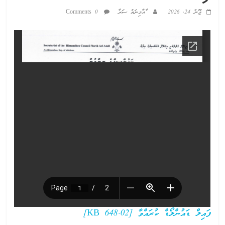
ޖޫން 24, 2026
ާއާމިނަތު ސަރާ
0 Comments
ފައިލް ޑައުންލޯޑް ކުރައްވާ [648.02 KB]