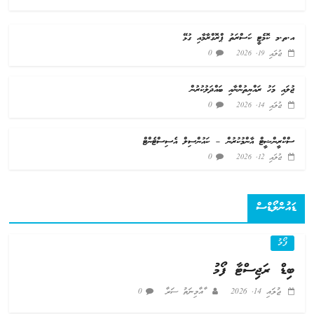
އ.ތ.މ ކޮމެޓީ ކަސްރަތު ޕްރޮގްރާމާއި ގުޅޭ
0
ޖުލައި 19, 2026
ޖުލައި މަހު ރައްޔިތުންނާއި ބައްދަލުކުރުން
0
ޖުލައި 14, 2026
ސްކްރީންޝީޓް އާންމުކުރުން – ކައުންސިލް އެސިސްޓެންޓް
0
ޖުލައި 12, 2026
ޑައުންލޯޑްސް
ފޯމު
ބިޑް ރަޖިސްޓާ ފޯމު
ޖުލައި 14, 2026
ާއާމިނަތު ސަރާ
0