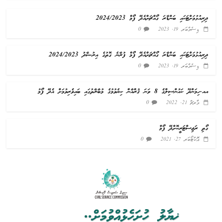
ދިރިއުޅުމަށްޓަކައި ބަންޑާރަ ގޯއްޗަށްއެދޭ ފޯމް 2024/2023
0
ޑިސެމްބަރ 19, 2023
ދިރިއުޅުމަށްޓަކައި ބަންޑާރަ ގޯއްޗަށްއެދޭ ފޯމް ފުރާނެ ގޮތުގެ އިރުޝާދު 2024/2023
0
ޑިސެމްބަރ 19, 2023
އއ.ހިމަންދޫ ކައުންސިލްގެ 8 ވަނަ ޤުރްއާން ކިޔެވުމުގެ މުބާރާތުގައި ބައިވެރިވުމަށް އެދޭ ފޯމު
0
މާރޗް 21, 2022
ގޯތި ރަޖިސްޓަރީކޮށްދޭ ފޯމް
0
އޮކްޓޯބަރ 27, 2021