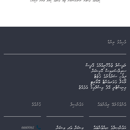
މުޙިއްމު ލިންކް
ރައީސުލް ޖުމްހޫރިއްޔާގެ އޮފީސް
ސިވިލްސަރވިސް ކޮމިޝަން
ދިވެހި ސަރުކާރުގެ ގެޒެޓް
ލޯކަލް ގަވަރމަންޓް އޮތޯރިޓީ
މިނިސްޓްރީ އޮފް އިސްލާމިކް އެފެއާޒް
އާންމުކުރެވޭ ލިޔުންތައް
ކައުންސިލް
ގުޅުއްވާ
ކައުންސިލްގެ ނިންމުންތައް
މިޝަން އަދި ވިޝަން
6660061