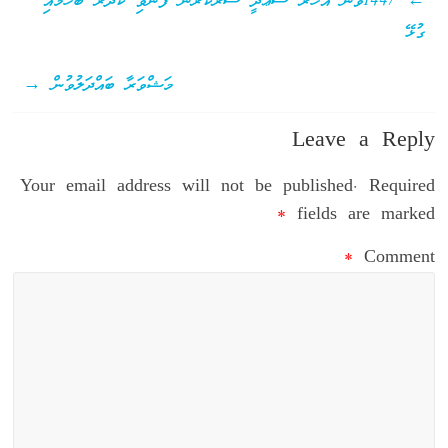
←
1447ވަނަ އަހަރު ސަޢުދީ ސަރުކާރުން ފޮނުވި ކަދުރު ބެހުމާއި
ގުޅޭ
މަޝްވަރާ ބައްދަލުވުން
→
Leave a Reply
Your email address will not be published.
Required
*
fields are marked
*
Comment