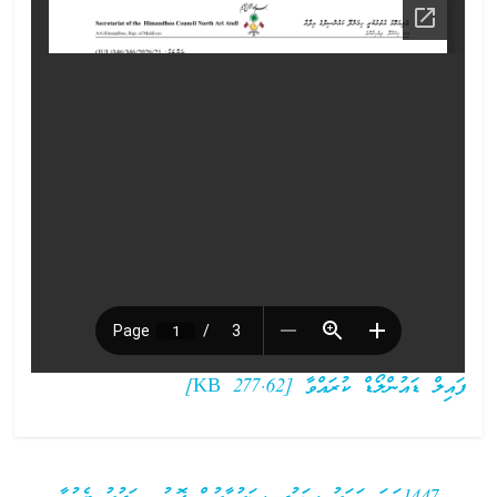
ފައިލް ޑައުންލޯޑް ކުރައްވާ [277.62 KB]