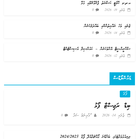
އ.ތ.މ ކޮމެޓީ ކަސްރަތު ޕްރޮގްރާމާއި ގުޅޭ
0
ޖުލައި 19, 2026
ޖުލައި މަހު ރައްޔިތުންނާއި ބައްދަލުކުރުން
0
ޖުލައި 14, 2026
ސްކްރީންޝީޓް އާންމުކުރުން – ކައުންސިލް އެސިސްޓެންޓް
0
ޖުލައި 12, 2026
ޑައުންލޯޑްސް
ފޯމު
ބިޑް ރަޖިސްޓާ ފޯމު
ޖުލައި 14, 2026
ާއާމިނަތު ސަރާ
0
ދިރިއުޅުމަށްޓަކައި ބަންޑާރަ ގޯއްޗަށްއެދޭ ފޯމް 2024/2023