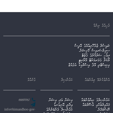
މުޙިއްމު ލިންކް
ރައީސުލް ޖުމްހޫރިއްޔާގެ އޮފީސް
ސިވިލްސަރވިސް ކޮމިޝަން
ދިވެހި ސަރުކާރުގެ ގެޒެޓް
ލޯކަލް ގަވަރމަންޓް އޮތޯރިޓީ
މިނިސްޓްރީ އޮފް އިސްލާމިކް އެފެއާޒް
އާންމުކުރެވޭ ލިޔުންތައް
ކައުންސިލް
ގުޅުއްވާ
ކައުންސިލްގެ ނިންމުންތައް
މިޝަން އަދި ވިޝަން
6660061
ޤަވާއިދުތަކާއި އުސޫލުތައް
އިދާރީ އޮނިގަނޑު
ނޫސްބަޔާން
ކައުންސިލް މެންބަރުންގެ
info@himandhoo.gov.