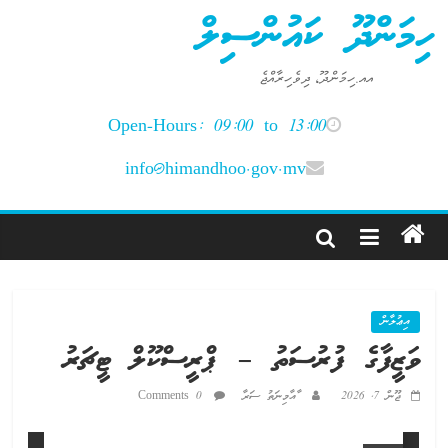
Ski
ހިމަންދޫ ކައުންސިލް
t
conten
އއ.ހިމަންދޫ، ދިވެހިރާއްޖެ
Open-Hours: 09:00 to 13:00
info@himandhoo.gov.mv
އިޢުލާން
ވަޒީފާގެ ފުރުސަތު – ޕްރީސްކޫލް ޓީޗަރު
ޖޫން 7, 2026
ާއާމިނަތު ސަރާ
0 Comments