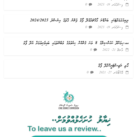
0
ޑިސެމްބަރ 19, 2023
ދިރިއުޅުމަށްޓަކައި ބަންޑާރަ ގޯއްޗަށްއެދޭ ފޯމް ފުރާނެ ގޮތުގެ އިރުޝާދު 2024/2023
0
ޑިސެމްބަރ 19, 2023
އއ.ހިމަންދޫ ކައުންސިލްގެ 8 ވަނަ ޤުރްއާން ކިޔެވުމުގެ މުބާރާތުގައި ބައިވެރިވުމަށް އެދޭ ފޯމު
0
މާރޗް 21, 2022
ގޯތި ރަޖިސްޓަރީކޮށްދޭ ފޯމް
0
އޮކްޓޯބަރ 27, 2021