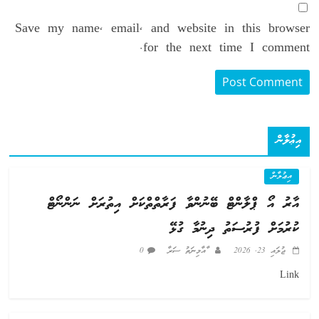
Save my name, email, and website in this browser
for the next time I comment.
އިޢުލާން
އިޢުލާން
އާރު އޯ ޕްލާންޓް ބޭނުންވާ ފަރާތްތްކަށް އިތުރަށް ނަންނޯޓް
ކުރުމަށް ފުރުސަތު ދިނުމާ ގުޅޭ
ޖުލައި 23, 2026
ާއާމިނަތު ސަރާ
0
Link