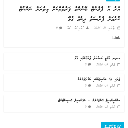
އާރު އޯ ޕްލާންޓް ބޭނުންވާ ފަރާތްތްކަށް އިތުރަށް ނަންނޯޓް
ކުރުމަށް ފުރުސަތު ދިނުމާ ގުޅޭ
ޖުލައި 23, 2026
ާއާމިނަތު ސަރާ
0
Link
އ.ތ.މ ކޮމެޓީ ކަސްރަތު ޕްރޮގްރާމާއި ގުޅޭ
0
ޖުލައި 19, 2026
ޖުލައި މަހު ރައްޔިތުންނާއި ބައްދަލުކުރުން
0
ޖުލައި 14, 2026
ސްކްރީންޝީޓް އާންމުކުރުން – ކައުންސިލް އެސިސްޓެންޓް
0
ޖުލައި 12, 2026
ޑައުންލޯޑްސް