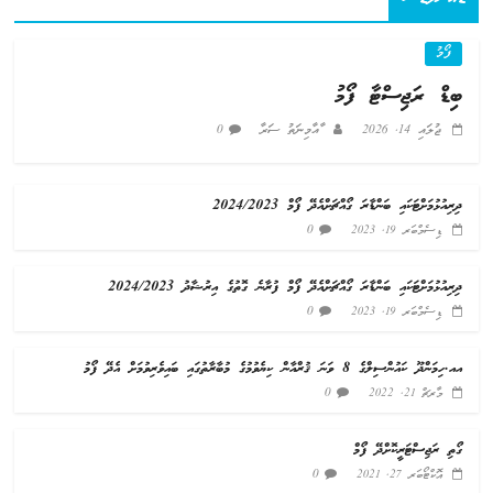
ފޯމު
ބިޑް ރަޖިސްޓާ ފޯމު
ޖުލައި 14, 2026
ާއާމިނަތު ސަރާ
0
ދިރިއުޅުމަށްޓަކައި ބަންޑާރަ ގޯއްޗަށްއެދޭ ފޯމް 2024/2023
0
ޑިސެމްބަރ 19, 2023
ދިރިއުޅުމަށްޓަކައި ބަންޑާރަ ގޯއްޗަށްއެދޭ ފޯމް ފުރާނެ ގޮތުގެ އިރުޝާދު 2024/2023
0
ޑިސެމްބަރ 19, 2023
އއ.ހިމަންދޫ ކައުންސިލްގެ 8 ވަނަ ޤުރްއާން ކިޔެވުމުގެ މުބާރާތުގައި ބައިވެރިވުމަށް އެދޭ ފޯމު
0
މާރޗް 21, 2022
ގޯތި ރަޖިސްޓަރީކޮށްދޭ ފޯމް
0
އޮކްޓޯބަރ 27, 2021