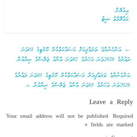
އިޢުލާން
މަޢުލޫމާތު ޝީޓު
←
އަންހެނުންގެ ތަރައްޤީއަށް މަސައްކަތްކުރާ ކޮމެޓީގެ 03ވަނަ
ދައުރުގެ 2026ވަނަ އަހަރުގެ 02ވަނަ ޢާންމު ޖަލްސާގެ ނިންމުން
އަންހެނުންގެ ތަރައްޤީއަށް މަސައްކަތްކުރާ ކޮމެޓީގެ 03ވަނަ ދައުރުގެ
2026ވަނަ އަހަރުގެ 03ވަނަ ޢާންމު ޖަލްސާގެ ނިންމުން
→
Leave a Reply
Your email address will not be published.
Required
*
fields are marked