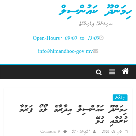
Ski
ހިމަންދޫ ކައުންސިލް
t
conten
އއ.ހިމަންދޫ، ދިވެހިރާއްޖެ
Open-Hours: 09:00 to 13:00
info@himandhoo.gov.mv
އިޢުލާން
ހިމަންދޫ ކައުންސިލް އިދާރާގެ ލޯގޯ ފަރުމާ
ކުރުމާއި ގުޅޭ
މެއި 21, 2026
ާއާމިނަތު ސަރާ
0 Comments