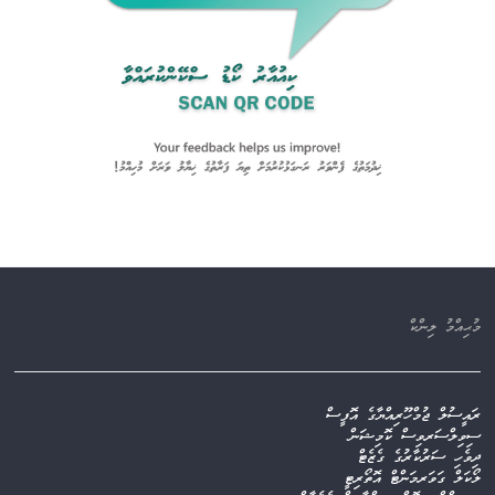
މުޙިއްމު ލިންކް
ރައީސުލް ޖުމްހޫރިއްޔާގެ އޮފީސް
ސިވިލްސަރވިސް ކޮމިޝަން
ދިވެހި ސަރުކާރުގެ ގެޒެޓް
ލޯކަލް ގަވަރމަންޓް އޮތޯރިޓީ