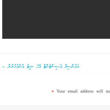
ކައުންސިލް އެސިސްޓެންޓް އޭ2 ޝީޓު އާންމުކުރުން
→
*
Your email address will no