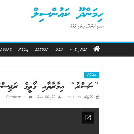
Ski
ހިމަންދޫ ކައުންސިލް
t
conten
އއ.ހިމަންދޫ، ދިވެހިރާއްޖެ
ކައުންސިލް
ޚަބަރު
ހަރަކާތްތައް
އިޢުލާން
އާންމުކުރެ
އިޢުލާން
”ނަސްރު“ އިމާރާތާއި ގޯތީގެ ރަޖިސްޓް
އޮކްޓޯބަރ 28, 2025
ާއާމިނަތު ސަރާ
0 Comments