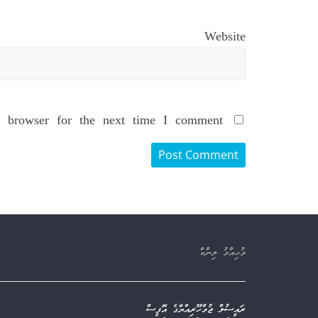
Website
 browser for the next time I comment.
މުޙިއްމު ލިންކް
ރައީސުލް ޖުމްހޫރިއްޔާގެ އޮފީސް