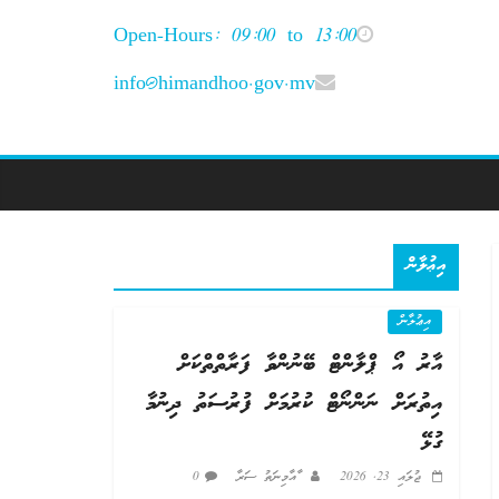
Open-Hours: 09:00 to 13:00
info@himandhoo.gov.mv
އިޢުލާން
އިޢުލާން
އާރު އޯ ޕްލާންޓް ބޭނުންވާ ފަރާތްތްކަށް
އިތުރަށް ނަންނޯޓް ކުރުމަށް ފުރުސަތު ދިނުމާ
ގުޅޭ
ޖުލައި 23, 2026
ާއާމިނަތު ސަރާ
0