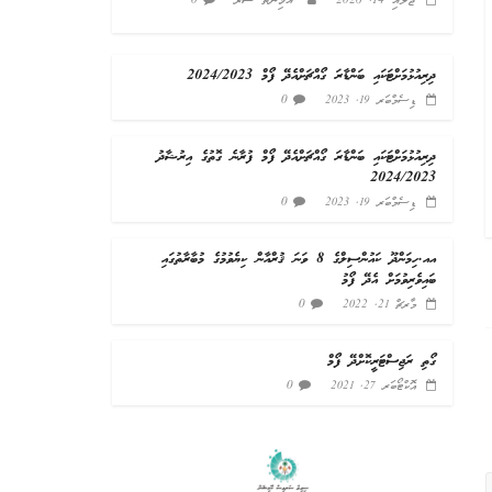
ޖުލައި 14, 2026
ާއާމިނަތު ސަރާ
0
ދިރިއުޅުމަށްޓަކައި ބަންޑާރަ ގޯއްޗަށްއެދޭ ފޯމް 2024/2023
0
ޑިސެމްބަރ 19, 2023
ދިރިއުޅުމަށްޓަކައި ބަންޑާރަ ގޯއްޗަށްއެދޭ ފޯމް ފުރާނެ ގޮތުގެ އިރުޝާދު
2024/2023
0
ޑިސެމްބަރ 19, 2023
އއ.ހިމަންދޫ ކައުންސިލްގެ 8 ވަނަ ޤުރްއާން ކިޔެވުމުގެ މުބާރާތުގައި
ބައިވެރިވުމަށް އެދޭ ފޯމު
0
މާރޗް 21, 2022
ގޯތި ރަޖިސްޓަރީކޮށްދޭ ފޯމް
0
އޮކްޓޯބަރ 27, 2021