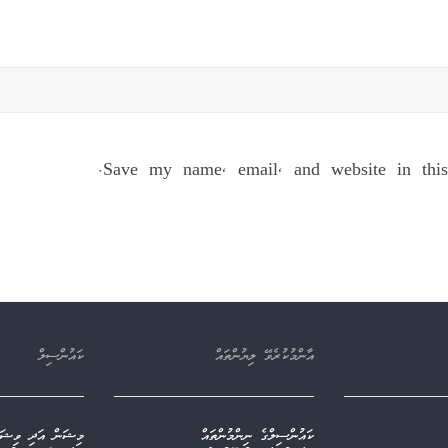
Save my name, email, and website in this
އާންމުކުރެވޭ ލިޔުންތައް
ކައުންސިލް
ކައުންސިލްގެ ނިންމުންތައް
މިޝަން އަދި ވިޝަނ