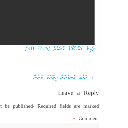
ފައިލް ޑައުންލޯޑް ކުރައްވާ [77.36 KB]
←
ރަށުގެ ގޮނޑުދޮށް ހިމާޔަތް ކުރުން
Leave a Reply
t be published.
Required fields are marked
*
Comment