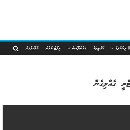
ވޭ ލިޔުންތައް
ކޮމެޓީތައް
ޑައުންލޯޑްސް
ރިޕޯޓް ކުރުން
ގުޅުއްވުމަށް
ރީ ގެއްލިގެން