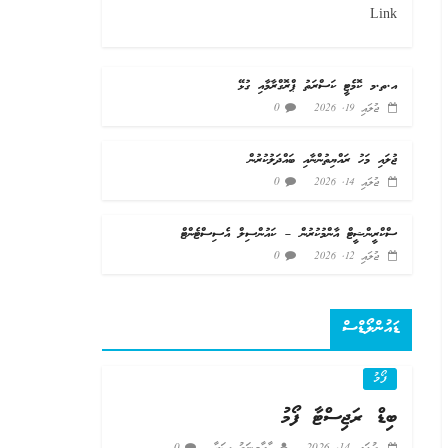
Link
އ.ތ.މ ކޮމެޓީ ކަސްރަތު ޕްރޮގްރާމާއި ގުޅޭ
0
ޖުލައި 19, 2026
ޖުލައި މަހު ރައްޔިތުންނާއި ބައްދަލުކުރުން
0
ޖުލައި 14, 2026
ސްކްރީންޝީޓް އާންމުކުރުން – ކައުންސިލް އެސިސްޓެންޓް
0
ޖުލައި 12, 2026
ޑައުންލޯޑްސް
ފޯމު
ބިޑް ރަޖިސްޓާ ފޯމު