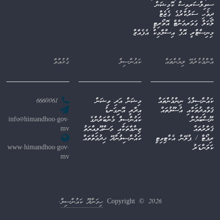
ސިވިލްސަރވިސް ކޮމިޝަން
ދިވެހި ސަރުކާރުގެ ގެޒެޓް
ލޯކަލް ގަވަރމަންޓް އޮތޯރިޓީ
މިނިސްޓްރީ އޮފް އިސްލާމިކް އެފެއާޒް
އާންމުކުރެވޭ ލިޔުންތައް
ކައުންސިލް
ގުޅުއްވާ
ކައުންސިލްގެ ނިންމުންތައް
މިޝަން އަދި ވިޝަން
6660061
ޤަވާއިދުތަކާއި އުސޫލުތައް
އިދާރީ އޮނިގަނޑު
ނޫސްބަޔާން
ކައުންސިލް މެންބަރުންގެ
info@himandhoo.gov.
ޤަރާރުތައް
ޒިންމާތަކާއި މަސްއޫލިއްޔަތު
mv
ރިޕޯޓް / ޕްލޭން އެކްޓިވިޓީ
ކައުންސިލުންދޭ ޚިދުމަތްތައް
ކަލަންޑަރު
www.himandhoo.gov.
mv
Copyright © 2026
ހިމަންދޫ ކައުންސިލް
.