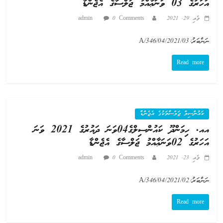
އަހަރުގެ 03 ވަނަޢާއްމު ޖަލްސާގެ އެޖެންޑާ
މެއި 29, 2021
0 Comments
admin
ނަންބަރު:A/346/04/2021/03
Read more
ކައުންސިލް ޖަލްސާތަކުގެ އެޖެންޑާ
އއ. ހިމަންދޫ ކައުންސިލްގެ04ވަނަ ދައުރުގެ 2021 ވަނަ
އަހަރުގެ 02ވަނަޢާއްމު ޖަލްސާގެ އެޖެންޑާ
މެއި 23, 2021
0 Comments
admin
ނަންބަރު:A/346/04/2021/02
Read more