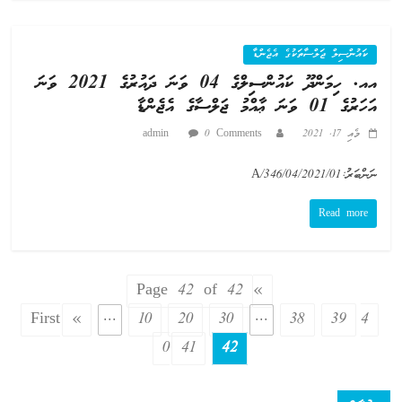
ކައުންސިލް ޖަލްސާތަކުގެ އެޖެންޑާ
އއ. ހިމަންދޫ ކައުންސިލްގެ 04 ވަނަ ދައުރުގެ 2021 ވަނަ
އަހަރުގެ 01 ވަނަ ޢާއްމު ޖަލްސާގެ އެޖެންޑާ
މެއި 17, 2021
0 Comments
admin
ނަންބަރު:A/346/04/2021/01
Read more
Page 42 of 42
«
First
«
...
10
20
30
...
38
39
4
0
41
42