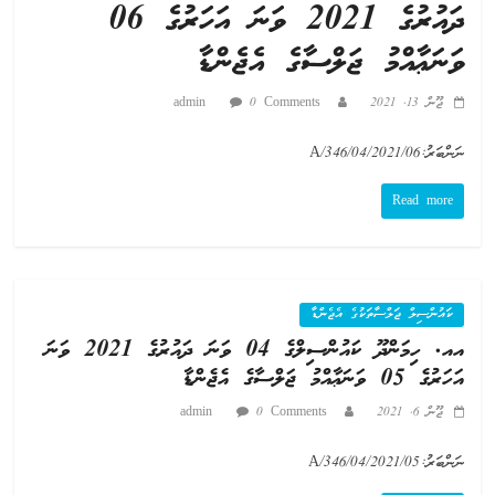
ދައުރުގެ 2021 ވަނަ އަހަރުގެ 06
ވަނަޢާއްމު ޖަލްސާގެ އެޖެންޑާ
ޖޫން 13, 2021
0 Comments
admin
ނަންބަރު:A/346/04/2021/06
Read more
ކައުންސިލް ޖަލްސާތަކުގެ އެޖެންޑާ
އއ. ހިމަންދޫ ކައުންސިލްގެ 04 ވަނަ ދައުރުގެ 2021 ވަނަ
އަހަރުގެ 05 ވަނަޢާއްމު ޖަލްސާގެ އެޖެންޑާ
ޖޫން 6, 2021
0 Comments
admin
ނަންބަރު:A/346/04/2021/05