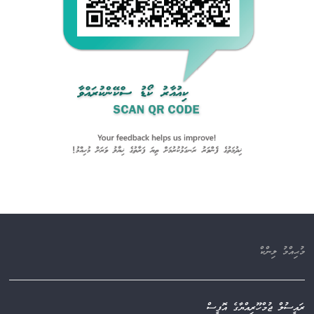
މުޙިއްމު ލިންކް
ރައީސުލް ޖުމްހޫރިއްޔާގެ އޮފީސް