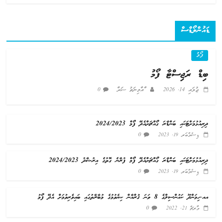
ޑައުންލޯޑްސް
ފޯމު
ބިޑް ރަޖިސްޓާ ފޯމު
ޖުލައި 14, 2026
ާއާމިނަތު ސަރާ
0
ދިރިއުޅުމަށްޓަކައި ބަންޑާރަ ގޯއްޗަށްއެދޭ ފޯމް 2024/2023
0
ޑިސެމްބަރ 19, 2023
ދިރިއުޅުމަށްޓަކައި ބަންޑާރަ ގޯއްޗަށްއެދޭ ފޯމް ފުރާނެ ގޮތުގެ އިރުޝާދު 2024/2023
0
ޑިސެމްބަރ 19, 2023
އއ.ހިމަންދޫ ކައުންސިލްގެ 8 ވަނަ ޤުރްއާން ކިޔެވުމުގެ މުބާރާތުގައި ބައިވެރިވުމަށް އެދޭ ފޯމު
0
މާރޗް 21, 2022