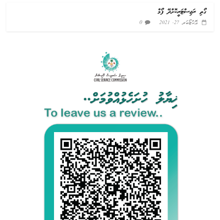
ގޯތި ރަޖިސްޓަރީކޮށްދޭ ފޯމް
0
އޮކްޓޯބަރ 27, 2021