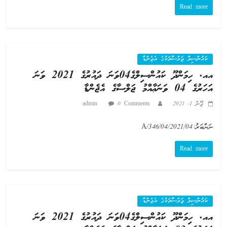
Read more
ކައުންސިލް ޖަލްސާތަކުގެ އެޖެންޑާ
އއ. ހިމަންދޫ ކައުންސިލްގެ04ވަނަ ދައުރުގެ 2021 ވަނަ
އަހަރުގެ 04 ވަނަޢާއްމު ޖަލްސާގެ އެޖެންޑާ
ޖޫން 1, 2021
0 Comments
admin
ނަންބަރު:A/346/04/2021/04
Read more
ކައުންސިލް ޖަލްސާތަކުގެ އެޖެންޑާ
އއ. ހިމަންދޫ ކައުންސިލްގެ04ވަނަ ދައުރުގެ 2021 ވަނަ