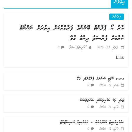
އިޢުލާން
އިޢުލާން
އާރު އޯ ޕްލާންޓް ބޭނުންވާ ފަރާތްތްކަށް އިތުރަށް ނަންނޯޓް
ކުރުމަށް ފުރުސަތު ދިނުމާ ގުޅޭ
ޖުލައި 23, 2026
ާއާމިނަތު ސަރާ
0
Link
އ.ތ.މ ކޮމެޓީ ކަސްރަތު ޕްރޮގްރާމާއި ގުޅޭ
0
ޖުލައި 19, 2026
ޖުލައި މަހު ރައްޔިތުންނާއި ބައްދަލުކުރުން
0
ޖުލައި 14, 2026
ސްކްރީންޝީޓް އާންމުކުރުން – ކައުންސިލް އެސިސްޓެންޓް
0
ޖުލައި 12, 2026