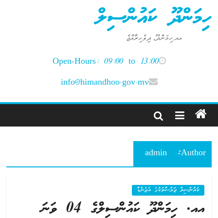
Ski
ހިމަންދޫ ކައުންސިލް
t
conten
އއ.ހިމަންދޫ، ދިވެހިރާއްޖެ
Open-Hours: 09:00 to 13:00
info@himandhoo.gov.mv
admin
Author:
ކައުންސިލް ޖަލްސާތަކުގެ އެޖެންޑާ
އއ. ހިމަންދޫ ކައުންސިލްގެ 04 ވަނަ