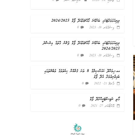
ޖުލައި 14, 2026
ާއާމިނަތު ސަރާ
0
ދިރިއުޅުމަށްޓަކައި ބަންޑާރަ ގޯއްޗަށްއެދޭ ފޯމް 2024/2023
0
ޑިސެމްބަރ 19, 2023
ދިރިއުޅުމަށްޓަކައި ބަންޑާރަ ގޯއްޗަށްއެދޭ ފޯމް ފުރާނެ ގޮތުގެ އިރުޝާދު
2024/2023
0
ޑިސެމްބަރ 19, 2023
އއ.ހިމަންދޫ ކައުންސިލްގެ 8 ވަނަ ޤުރްއާން ކިޔެވުމުގެ މުބާރާތުގައި
ބައިވެރިވުމަށް އެދޭ ފޯމު
0
މާރޗް 21, 2022
ގޯތި ރަޖިސްޓަރީކޮށްދޭ ފޯމް
0
އޮކްޓޯބަރ 27, 2021