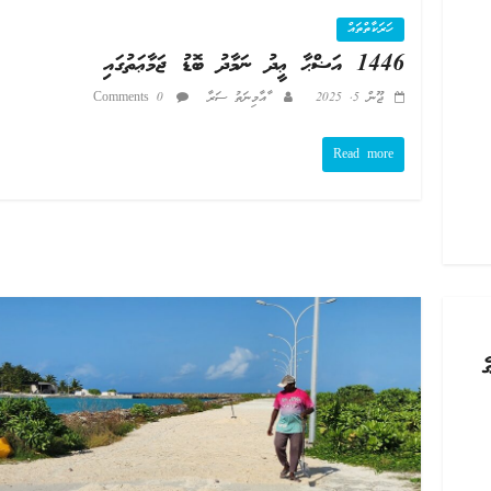
ހަރަކާތްތައް
1446 އަޟްޙާ ޢީދު ނަމާދު ބޮޑު ޖަމާޢަތުގައި
ޖޫން 5, 2025
ާއާމިނަތު ސަރާ
0 Comments
Read more
ރުގެ