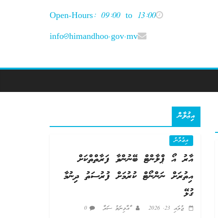
Open-Hours: 09:00 to 13:00
info@himandhoo.gov.mv
އިޢުލާން
އިޢުލާން
އާރު އޯ ޕްލާންޓް ބޭނުންވާ ފަރާތްތްކަށް
އިތުރަށް ނަންނޯޓް ކުރުމަށް ފުރުސަތު ދިނުމާ
ގުޅޭ
ޖުލައި 23, 2026
ާއާމިނަތު ސަރާ
0