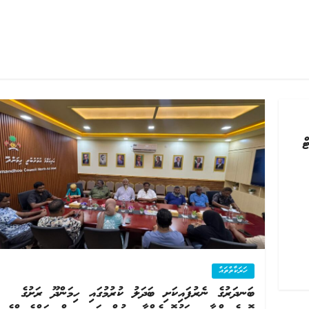
ން 2 ލައިޓް
ހަރަކާތްތައް
ބަނދަރުގެ ނެރުފައިކަށި ބަދަލު ކުރުމުގައި ހިމަންދޫ ރަށުގެ