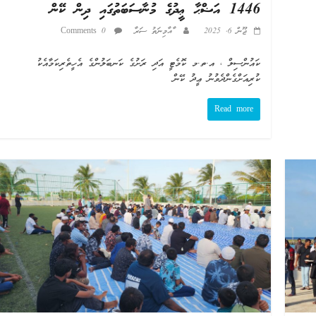
1446 އަޟްޙާ ޢީދުގެ މުނާސަބަތުގައި ދިން ކޭން
ޖޫން 6, 2025
ާއާމިނަތު ސަރާ
0 Comments
ކައުންސިލް ، އ.ތ.މ ކޮމެޓީ އަދި ރަށުގެ ކަނބަލުންގެ އެހީތެރިކަމާއެކު
ކުރިއަށްގެންދެވުނު ޢީދު ކޭން
Read more