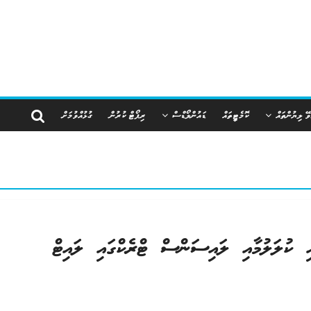
ވޭ ލިޔުންތައް
ކޮމެޓީތައް
ޑައުންލޯޑްސް
ރިޕޯޓް ކުރުން
ގުޅުއްވުމަށް
 ކުލަލުމާއި ލައިސަންސް ޓްރެކްގައި ލައިޓް