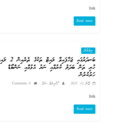
link
Read more
އިޢުލާން
ބަނދަރުގައި ޖަހާފައިވާ ލައިޓް ތަކުގެ ތެރެއި
ހުރި ތަން ބަދަލު ކުރުމާއި ނަރު އެޅުމާއި ނަންބޯޑް
ހަރުކުރުން
ޖޫން 12, 2025
ާއާމިނަތު ސަރާ
0 Comments
link
Read more