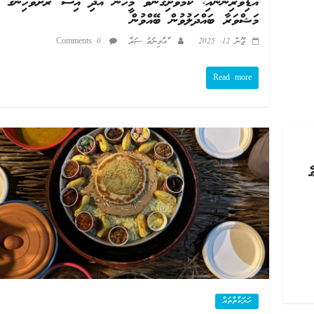
އޮޑިވެރިންނާއި، ކަމުވޮށިގެންވާ މީހުން އަދި އިސް ރަށްވެހިންގެ
މަޝްވަރާ ބައްދަލުވުން ބޭއްވުން
ޖޫން 12, 2025
ާއާމިނަތު ސަރާ
0 Comments
Read more
ރުގެ
ހަރަކާތްތައް