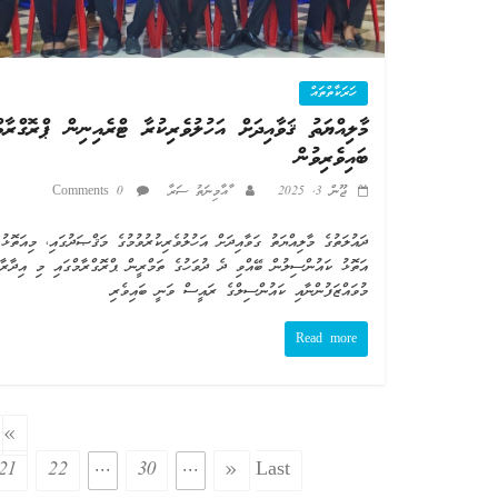
ހަރަކާތްތައް
މާލިއްޔަތު ޤަވާއިދަށް އަހުލުވެރިކުރާ ޓްރެއިނިން ޕްރޮގްރާމް
ބައިވެރިވުން
ޖޫން 3, 2025
ާއާމިނަތު ސަރާ
0 Comments
ދައުލަތުގެ މާލިއްޔަތު ގަވާއިދަށް އަހުލުވެރިކުރުވުމުގެ މަޤްޞަދުގައި، މިއަތޮޅު
އަތޮޅު ކައުންސިލުން ބޭއްވި ދެ ދުވަހުގެ ތަމްރީން ޕްރޮގްރާމްގައި މި އިދާރާގ
މުވައްޒަފުންނާއި ކައުންސިލްގެ ރައީސް ވަނީ ބައިވެރި
Read more
«
21
22
...
30
...
»
Last »