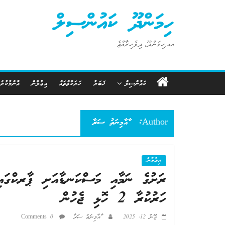
Ski
ހިމަންދޫ ކައުންސިލް
t
conten
އއ.ހިމަންދޫ، ދިވެހިރާއްޖެ
ކައުންސިލް
ޚަބަރު
ހަރަކާތްތައް
އިޢުލާން
އާންމުކުރެ
Author:
ާއާމިނަތު ސަރާ
އިޢުލާން
ރަށުގެ ނަމާއި މަސްކަނޑާއަށި ޕާރކްގައި
ހަރުކުރާ 2 ހޮޅި ޖެހުން
ޖޫން 12, 2025
ާއާމިނަތު ސަރާ
0 Comments