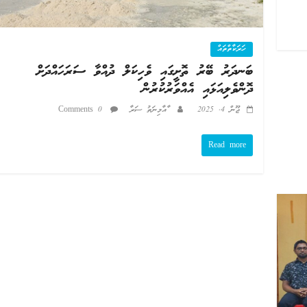
ހަރަކާތްތައް
ބަނދަރު ބޭރު ތޮށީގައި ވެހިކަލް ދުއްވާ ސަރަހައްދަށް
ދޮންވެލިއަޅައި އެއްވަރުކުރުން
ޖޫން 4, 2025
ާއާމިނަތު ސަރާ
0 Comments
Read more