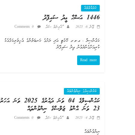
ހަރަކާތްތައް
1446 އަޟްޙާ ޢީދު ސައިފޮދު
ޖޫން 6, 2025
ާއާމިނަތު ސަރާ
0 Comments
ކައުންސިލް ، އ.ތ.މ ކޮމެޓީ އަދި ރަށުގެ ކަނބަލުންގެ އެހީތެރިކަމާއެކު
ކުރިއަށްގެންދެވުނު ޢީދު ސައިފޮދު
Read more
ކައުންސިލްގެ ނިންމުންތައް
ކައުންސިލްގެ 04 ވަނަ ދައުރުގެ 2025 ވަނަ އަހަ
23 ވަނަ އާންމު ޖަލްސާގެ ނިންމުންތައް
ޖޫން 4, 2025
ާއާމިނަތު ސަރާ
0 Comments
ނިންމުންތައް