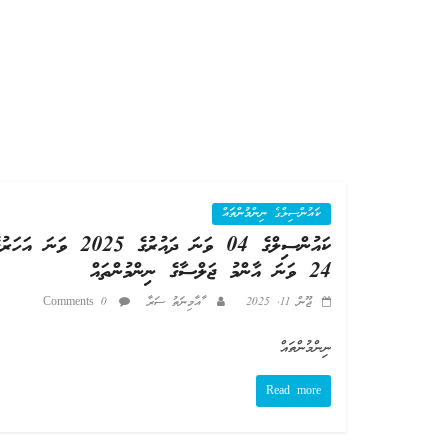
ކައުންސިލްގެ ނިންމުންތައް
ކައުންސިލްގެ 04 ވަނަ ދައުރުގެ 2025 ވަނަ އަހަ
24 ވަނަ އާންމު ޖަލްސާގެ ނިންމުންތައް
ޖޫން 11, 2025
ާއާމިނަތު ސަރާ
0 Comments
ނިންމުންތައް
Read more