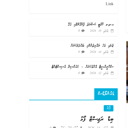
Link
އ.ތ.މ ކޮމެޓީ ކަސްރަތު ޕްރޮގްރާމާއި ގުޅޭ
0
ޖުލައި 19, 2026
ޖުލައި މަހު ރައްޔިތުންނާއި ބައްދަލުކުރުން
0
ޖުލައި 14, 2026
ސްކްރީންޝީޓް އާންމުކުރުން – ކައުންސިލް އެސިސްޓެންޓް
0
ޖުލައި 12, 2026
ޑައުންލޯޑްސް
ފޯމު
ބިޑް ރަޖިސްޓާ ފޯމު